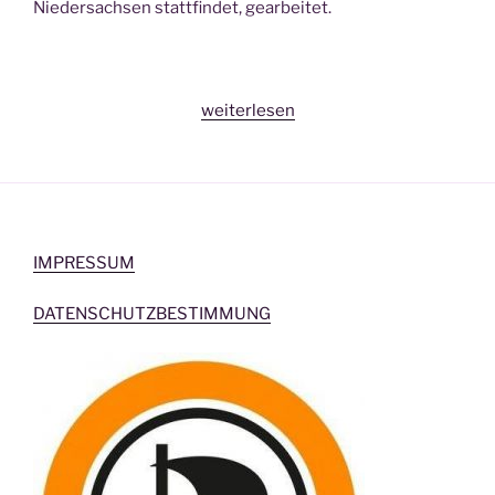
Niedersachsen stattfindet, gearbeitet.
„Landesmitgliederversammlung
weiterlesen
der
@PiratenNDS
in
Wennigsen
(Deister)“
IMPRESSUM
DATENSCHUTZBESTIMMUNG