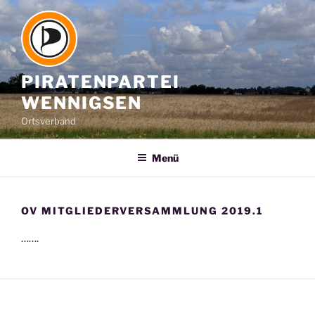
Zum
Inhalt
springen
PIRATENPARTEI
WENNIGSEN
Ortsverband
Menü
OV MITGLIEDERVERSAMMLUNG 2019.1
…….